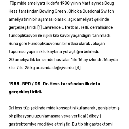
Tüp mide ameliyatı ilk defa 1988 yılının Mart ayında Doug
Hess tarafından Bowling Green , Ohio’da Duedonal Switch
ameliyatının bir aşaması olarak , açık ameliyat şeklinde
gerçekleştirildi. [1] Lawrence L.Tretbar . reflü cerrahisinde
fundoplikasyon ile ilişkili kilo kaybı yaşandığını tanımladı.
Buna göre Fundoplikasyonun bir etkisi olarak , oluşan
tüpümsü yapının kilo kaybına yol açtığını belirledi.
20 ameliyatlık bir seride hastalar 1 ile 16 ay izlendi , 16 ayda
kilo 7 ile 25 kg arasında değişiyordu. [3]
1988 -BPD / DS Dr. Hess tarafından ilk defa
gerçekleştirildi.
Dr.Hess tüp şeklinde mide konseptini kullanarak , genişletmiş
bir plikasyonu uzunlamasına veya vertical ( dikey )
gastrektomiye modifiye etmiştir. Bu tip bir gastrektomi