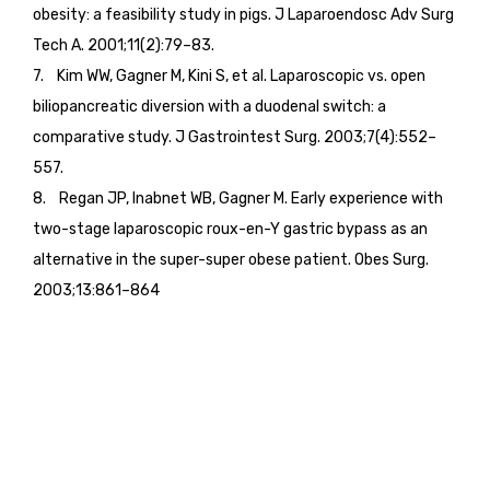
obesity: a feasibility study in pigs. J Laparoendosc Adv Surg
Tech A. 2001;11(2):79–83.
7. Kim WW, Gagner M, Kini S, et al. Laparoscopic vs. open
biliopancreatic diversion with a duodenal switch: a
comparative study. J Gastrointest Surg. 2003;7(4):552–
557.
8. Regan JP, Inabnet WB, Gagner M. Early experience with
two-stage laparoscopic roux-en-Y gastric bypass as an
alternative in the super-super obese patient. Obes Surg.
2003;13:861–864