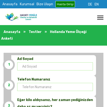
Anasayfa
Kurumsal
Bize Ulaşın
Hasta Girişi
DE
EN
Anasayfa
»
Testler
»
Hollanda Yeme Ölçeği
Anketi
Ad Soyad
1
Telefon Numaranız
2
Eğer kilo aldıysanız, her zaman yediğinizden
3
daha az mı yersiniz?