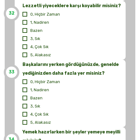
Lezzetli yiyeceklere karşı koyabilir misiniz?
32
0, Hiçbir Zaman
1, Nadiren
Bazen
3, Sık
4, Çok Sık
5, Alakasız
Başkalarını yerken gördüğünüzde, genelde
33
yediğinizden daha fazla yer misiniz?
0, Hiçbir Zaman
1, Nadiren
Bazen
3, Sık
4, Çok Sık
5, Alakasız
Yemek hazırlarken bir şeyler yemeye meyilli
34