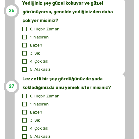
Yediğiniz şey güzel kokuyor ve güzel
26
görünüyorsa, genelde yediğinizden daha
çok yer misiniz?
0, Hiçbir Zaman
1, Nadiren
Bazen
3, Sık
4, Çok Sık
5, Alakasız
Lezzetli bir şey gördüğünüzde yada
27
kokladığınızda onu yemek ister misiniz?
0, Hiçbir Zaman
1, Nadiren
Bazen
3, Sık
4, Çok Sık
5, Alakasız