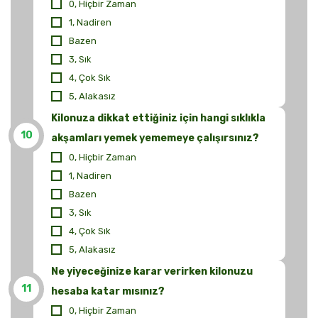
0, Hiçbir Zaman
1, Nadiren
Bazen
3, Sık
4, Çok Sık
5, Alakasız
Kilonuza dikkat ettiğiniz için hangi sıklıkla
10
akşamları yemek yememeye çalışırsınız?
0, Hiçbir Zaman
1, Nadiren
Bazen
3, Sık
4, Çok Sık
5, Alakasız
Ne yiyeceğinize karar verirken kilonuzu
11
hesaba katar mısınız?
0, Hiçbir Zaman