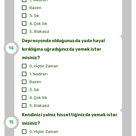
Bazen
3, Sık
4, Çok Sık
5, Alakasız
Depresyonda olduğunuzda yada hayal
14
kırıklığına uğradığınızda yemek ister
misiniz?
0, Hiçbir Zaman
1, Nadiren
Bazen
3, Sık
4, Çok Sık
5, Alakasız
Kendinizi yalnız hissettiğinizde yemek ister
15
misiniz?
0, Hiçbir Zaman