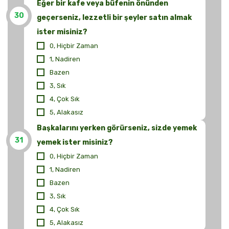
Eğer bir kafe veya büfenin önünden
30
geçerseniz, lezzetli bir şeyler satın almak
ister misiniz?
0, Hiçbir Zaman
1, Nadiren
Bazen
3, Sık
4, Çok Sık
5, Alakasız
Başkalarını yerken görürseniz, sizde yemek
31
yemek ister misiniz?
0, Hiçbir Zaman
1, Nadiren
Bazen
3, Sık
4, Çok Sık
5, Alakasız