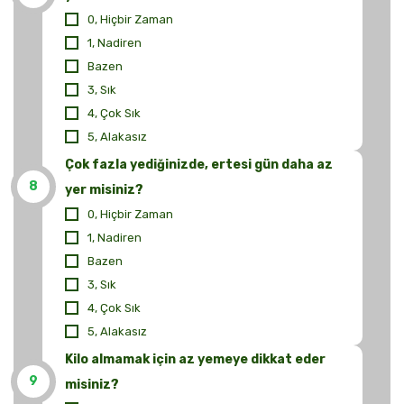
0, Hiçbir Zaman
1, Nadiren
Bazen
3, Sık
4, Çok Sık
5, Alakasız
Çok fazla yediğinizde, ertesi gün daha az
8
yer misiniz?
0, Hiçbir Zaman
1, Nadiren
Bazen
3, Sık
4, Çok Sık
5, Alakasız
Kilo almamak için az yemeye dikkat eder
9
misiniz?